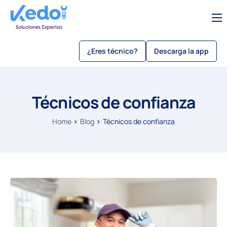
Servicios
¿Eres técnico?
Descarga la app
Sobre Kedo
Blog
Técnicos de confianza
Como usar kedo app
Sé un técnico
Home
Blog
Técnicos de confianza
Beneficios