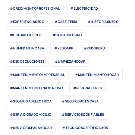
#CRECIMIENTOPROFESIONAL
#ELECTRICIDAD
#EXPERIENCIAKEDO
#GASFITERÍA
#HISTORIASKEDO
#HOGAREFICIENTE
#HOGARSEGURO
#HUMEDADENCASA
#KEDOAPP
#KEDOPERÚ
#KEDOSOLUCIONES
#LIMPIEZAHOGAR
#MANTENIMIENTOEMPRESARIAL
#MANTENIMIENTOHOGAR
#MANTENIMIENTOPREVENTIVO
#REPARACIONES
#SEGURIDADELÉCTRICA
#SEGURIDADENCASA
#SERVICIOSADOMICILIO
#SERVICIOSCONFIABLES
#SERVICIOSPARAHOGAR
#TÉCNICOSCERTIFICADOS