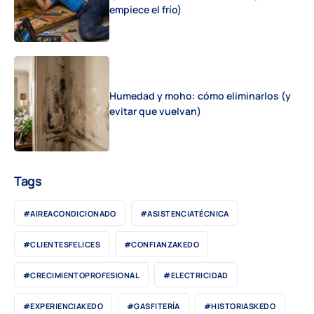
empiece el frío)
Humedad y moho: cómo eliminarlos (y
evitar que vuelvan)
Tags
#AIREACONDICIONADO
#ASISTENCIATÉCNICA
#CLIENTESFELICES
#CONFIANZAKEDO
#CRECIMIENTOPROFESIONAL
#ELECTRICIDAD
#EXPERIENCIAKEDO
#GASFITERÍA
#HISTORIASKEDO