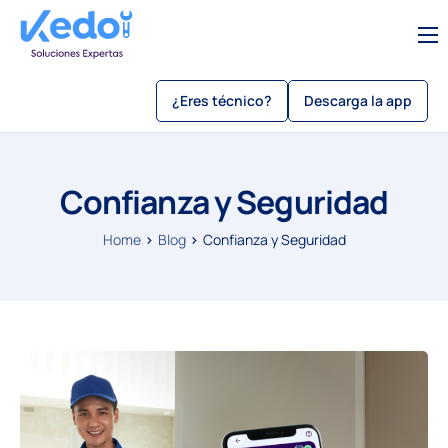
Servicios
¿Eres técnico?
Descarga la app
Sobre Kedo
Blog
Confianza y Seguridad
Como usar kedo app
Sé un técnico
Home
Blog
Confianza y Seguridad
Beneficios