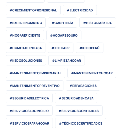
#CRECIMIENTOPROFESIONAL
#ELECTRICIDAD
#EXPERIENCIAKEDO
#GASFITERÍA
#HISTORIASKEDO
#HOGAREFICIENTE
#HOGARSEGURO
#HUMEDADENCASA
#KEDOAPP
#KEDOPERÚ
#KEDOSOLUCIONES
#LIMPIEZAHOGAR
#MANTENIMIENTOEMPRESARIAL
#MANTENIMIENTOHOGAR
#MANTENIMIENTOPREVENTIVO
#REPARACIONES
#SEGURIDADELÉCTRICA
#SEGURIDADENCASA
#SERVICIOSADOMICILIO
#SERVICIOSCONFIABLES
#SERVICIOSPARAHOGAR
#TÉCNICOSCERTIFICADOS