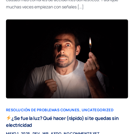
muchas veces empiezan con señales […]
RESOLUCIÓN DE PROBLEMAS COMUNES
,
UNCATEGORIZED
¿Se fue la luz? Qué hacer (rápido) si te quedas sin
electricidad
MAYO 1, 2025
DEV_WP_KEDO
NO COMMENTS YET