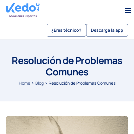
Servicios
¿Eres técnico?
Descarga la app
Sobre Kedo
Blog
Resolución de Problemas
Como usar kedo app
Comunes
Sé un técnico
Beneficios
Home
Blog
Resolución de Problemas Comunes