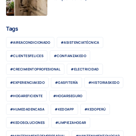
Tags
#AIREACONDICIONADO
#ASISTENCIATÉCNICA
#CLIENTESFELICES
#CONFIANZAKEDO
#CRECIMIENTOPROFESIONAL
#ELECTRICIDAD
#EXPERIENCIAKEDO
#GASFITERÍA
#HISTORIASKEDO
#HOGAREFICIENTE
#HOGARSEGURO
#HUMEDADENCASA
#KEDOAPP
#KEDOPERÚ
#KEDOSOLUCIONES
#LIMPIEZAHOGAR
#MANTENIMIENTOEMPRESARIAL
#MANTENIMIENTOHOGAR