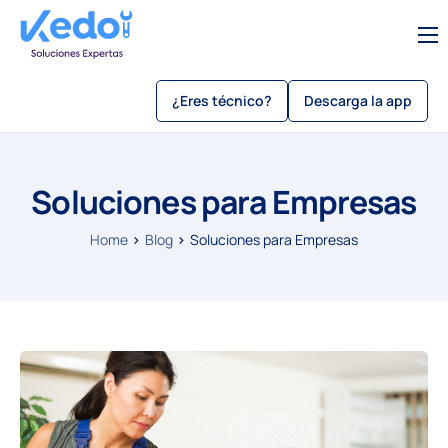
Servicios
¿Eres técnico?
Descarga la app
Sobre Kedo
Blog
Soluciones para Empresas
Como usar kedo app
Sé un técnico
Home
Blog
Soluciones para Empresas
Beneficios