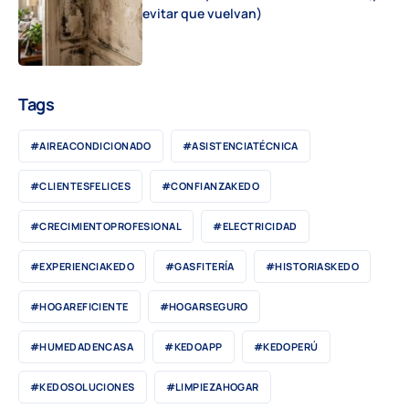
evitar que vuelvan)
Tags
#AIREACONDICIONADO
#ASISTENCIATÉCNICA
#CLIENTESFELICES
#CONFIANZAKEDO
#CRECIMIENTOPROFESIONAL
#ELECTRICIDAD
#EXPERIENCIAKEDO
#GASFITERÍA
#HISTORIASKEDO
#HOGAREFICIENTE
#HOGARSEGURO
#HUMEDADENCASA
#KEDOAPP
#KEDOPERÚ
#KEDOSOLUCIONES
#LIMPIEZAHOGAR