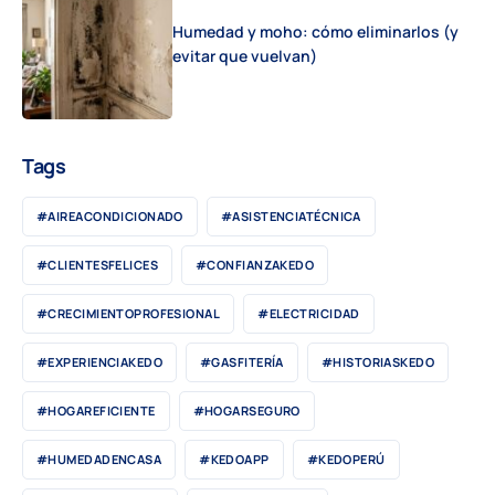
Humedad y moho: cómo eliminarlos (y
evitar que vuelvan)
Tags
#AIREACONDICIONADO
#ASISTENCIATÉCNICA
#CLIENTESFELICES
#CONFIANZAKEDO
#CRECIMIENTOPROFESIONAL
#ELECTRICIDAD
#EXPERIENCIAKEDO
#GASFITERÍA
#HISTORIASKEDO
#HOGAREFICIENTE
#HOGARSEGURO
#HUMEDADENCASA
#KEDOAPP
#KEDOPERÚ