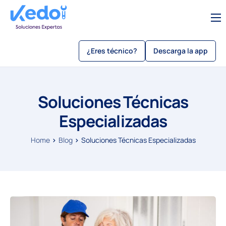
Servicios
¿Eres técnico?
Descarga la app
Sobre Kedo
Blog
Soluciones Técnicas
Como usar kedo app
Especializadas
Sé un técnico
Beneficios
Home
Blog
Soluciones Técnicas Especializadas