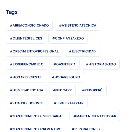
Tags
#AIREACONDICIONADO
#ASISTENCIATÉCNICA
#CLIENTESFELICES
#CONFIANZAKEDO
#CRECIMIENTOPROFESIONAL
#ELECTRICIDAD
#EXPERIENCIAKEDO
#GASFITERÍA
#HISTORIASKEDO
#HOGAREFICIENTE
#HOGARSEGURO
#HUMEDADENCASA
#KEDOAPP
#KEDOPERÚ
#KEDOSOLUCIONES
#LIMPIEZAHOGAR
#MANTENIMIENTOEMPRESARIAL
#MANTENIMIENTOHOGAR
#MANTENIMIENTOPREVENTIVO
#REPARACIONES