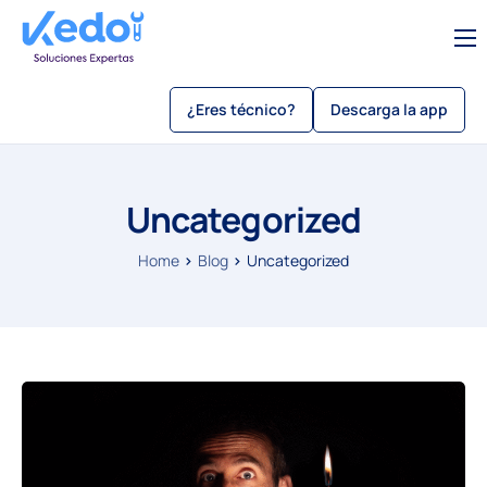
Servicios
¿Eres técnico?
Descarga la app
Sobre Kedo
Blog
Uncategorized
Como usar kedo app
Sé un técnico
Home
Blog
Uncategorized
Beneficios