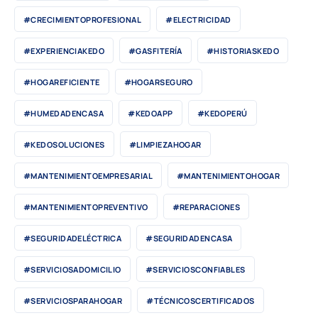
#CRECIMIENTOPROFESIONAL
#ELECTRICIDAD
#EXPERIENCIAKEDO
#GASFITERÍA
#HISTORIASKEDO
#HOGAREFICIENTE
#HOGARSEGURO
#HUMEDADENCASA
#KEDOAPP
#KEDOPERÚ
#KEDOSOLUCIONES
#LIMPIEZAHOGAR
#MANTENIMIENTOEMPRESARIAL
#MANTENIMIENTOHOGAR
#MANTENIMIENTOPREVENTIVO
#REPARACIONES
#SEGURIDADELÉCTRICA
#SEGURIDADENCASA
#SERVICIOSADOMICILIO
#SERVICIOSCONFIABLES
#SERVICIOSPARAHOGAR
#TÉCNICOSCERTIFICADOS