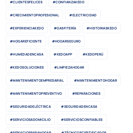
#CLIENTESFELICES
#CONFIANZAKEDO
#CRECIMIENTOPROFESIONAL
#ELECTRICIDAD
#EXPERIENCIAKEDO
#GASFITERÍA
#HISTORIASKEDO
#HOGAREFICIENTE
#HOGARSEGURO
#HUMEDADENCASA
#KEDOAPP
#KEDOPERÚ
#KEDOSOLUCIONES
#LIMPIEZAHOGAR
#MANTENIMIENTOEMPRESARIAL
#MANTENIMIENTOHOGAR
#MANTENIMIENTOPREVENTIVO
#REPARACIONES
#SEGURIDADELÉCTRICA
#SEGURIDADENCASA
#SERVICIOSADOMICILIO
#SERVICIOSCONFIABLES
#SERVICIOSPARAHOGAR
#TÉCNICOSCERTIFICADOS