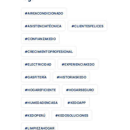
#AIREACONDICIONADO
#ASISTENCIATÉCNICA
#CLIENTESFELICES
#CONFIANZAKEDO
#CRECIMIENTOPROFESIONAL
#ELECTRICIDAD
#EXPERIENCIAKEDO
#GASFITERÍA
#HISTORIASKEDO
#HOGAREFICIENTE
#HOGARSEGURO
#HUMEDADENCASA
#KEDOAPP
#KEDOPERÚ
#KEDOSOLUCIONES
#LIMPIEZAHOGAR