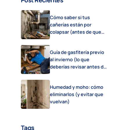
Post Recientes
Cómo saber si tus
cañerías están por
colapsar (antes de que
sea tarde)
Guía de gasfitería previo
al invierno (lo que
deberías revisar antes de
que empiece el frío)
Humedad y moho: cómo
eliminarlos (y evitar que
vuelvan)
Tags