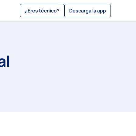
¿Eres técnico?
Descarga la app
al