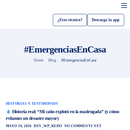
Servicios
¿Eres técnico?
Descarga la app
Sobre Kedo
Blog
#EmergenciasEnCasa
Como usar kedo app
Home
Blog
#EmergenciasEnCasa
Sé un técnico
Beneficios
HISTORIAS Y TESTIMONIOS
Historia real: “Mi caño explotó en la madrugada” (y cómo
evitamos un desastre mayor)
MAYO 19, 2026
DEV_WP_KEDO
NO COMMENTS YET