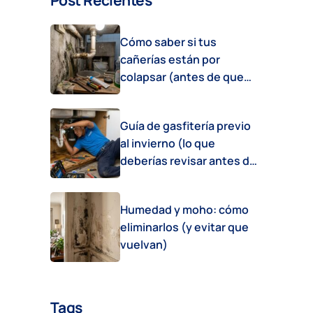
Post Recientes
Cómo saber si tus
cañerías están por
colapsar (antes de que
sea tarde)
Guía de gasfitería previo
al invierno (lo que
deberías revisar antes de
que empiece el frío)
Humedad y moho: cómo
eliminarlos (y evitar que
vuelvan)
Tags