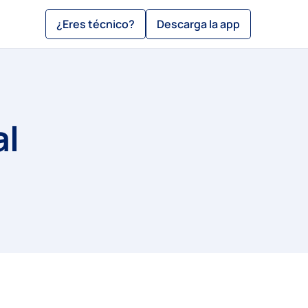
¿Eres técnico?
Descarga la app
al