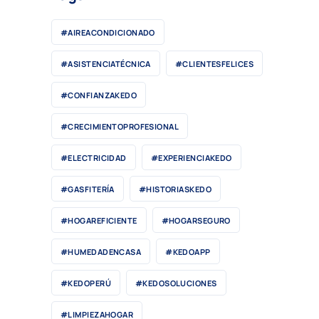
#AIREACONDICIONADO
#ASISTENCIATÉCNICA
#CLIENTESFELICES
#CONFIANZAKEDO
#CRECIMIENTOPROFESIONAL
#ELECTRICIDAD
#EXPERIENCIAKEDO
#GASFITERÍA
#HISTORIASKEDO
#HOGAREFICIENTE
#HOGARSEGURO
#HUMEDADENCASA
#KEDOAPP
#KEDOPERÚ
#KEDOSOLUCIONES
#LIMPIEZAHOGAR