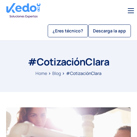
Servicios
¿Eres técnico?
Descarga la app
Sobre Kedo
Blog
#CotizaciónClara
Como usar kedo app
Sé un técnico
Home
Blog
#CotizaciónClara
Beneficios