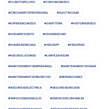
#CLIENTESFELICES
#CONFIANZAKEDO
#CRECIMIENTOPROFESIONAL
#ELECTRICIDAD
#EXPERIENCIAKEDO
#GASFITERÍA
#HISTORIASKEDO
#HOGAREFICIENTE
#HOGARSEGURO
#HUMEDADENCASA
#KEDOAPP
#KEDOPERÚ
#KEDOSOLUCIONES
#LIMPIEZAHOGAR
#MANTENIMIENTOEMPRESARIAL
#MANTENIMIENTOHOGAR
#MANTENIMIENTOPREVENTIVO
#REPARACIONES
#SEGURIDADELÉCTRICA
#SEGURIDADENCASA
#SERVICIOSADOMICILIO
#SERVICIOSCONFIABLES
#SERVICIOSPARAHOGAR
#TÉCNICOSCERTIFICADOS