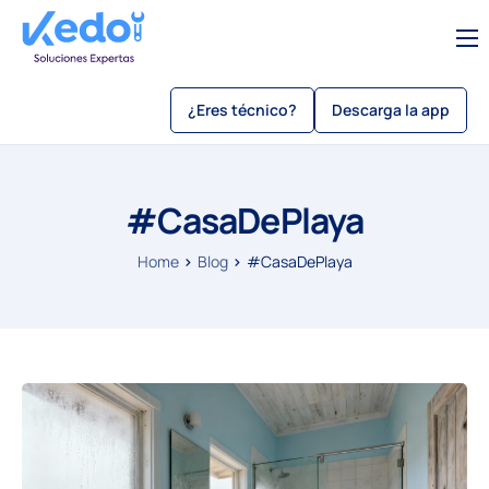
Servicios
¿Eres técnico?
Descarga la app
Sobre Kedo
Blog
#CasaDePlaya
Como usar kedo app
Sé un técnico
Home
Blog
#CasaDePlaya
Beneficios