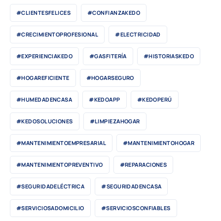
#CLIENTESFELICES
#CONFIANZAKEDO
#CRECIMIENTOPROFESIONAL
#ELECTRICIDAD
#EXPERIENCIAKEDO
#GASFITERÍA
#HISTORIASKEDO
#HOGAREFICIENTE
#HOGARSEGURO
#HUMEDADENCASA
#KEDOAPP
#KEDOPERÚ
#KEDOSOLUCIONES
#LIMPIEZAHOGAR
#MANTENIMIENTOEMPRESARIAL
#MANTENIMIENTOHOGAR
#MANTENIMIENTOPREVENTIVO
#REPARACIONES
#SEGURIDADELÉCTRICA
#SEGURIDADENCASA
#SERVICIOSADOMICILIO
#SERVICIOSCONFIABLES