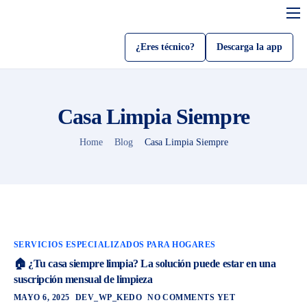
Servicios
¿Eres técnico?
Descarga la app
Sobre Kedo
Blog
Casa Limpia Siempre
Como usar kedo app
Home
Blog
Casa Limpia Siempre
Sé un técnico
Beneficios
SERVICIOS ESPECIALIZADOS PARA HOGARES
🏠 ¿Tu casa siempre limpia? La solución puede estar en una
suscripción mensual de limpieza
MAYO 6, 2025
DEV_WP_KEDO
NO COMMENTS YET