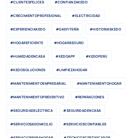
#CLIENTESFELICES
#CONFIANZAKEDO
#CRECIMIENTOPROFESIONAL
#ELECTRICIDAD
#EXPERIENCIAKEDO
#GASFITERÍA
#HISTORIASKEDO
#HOGAREFICIENTE
#HOGARSEGURO
#HUMEDADENCASA
#KEDOAPP
#KEDOPERÚ
#KEDOSOLUCIONES
#LIMPIEZAHOGAR
#MANTENIMIENTOEMPRESARIAL
#MANTENIMIENTOHOGAR
#MANTENIMIENTOPREVENTIVO
#REPARACIONES
#SEGURIDADELÉCTRICA
#SEGURIDADENCASA
#SERVICIOSADOMICILIO
#SERVICIOSCONFIABLES
#SERVICIOSPARAHOGAR
#TÉCNICOSCERTIFICADOS