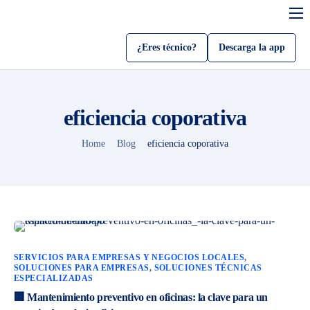
Servicios
¿Eres técnico?
Descarga la app
Sobre Kedo
Blog
eficiencia coporativa
Como usar kedo app
Home
Blog
eficiencia coporativa
Sé un técnico
Beneficios
SERVICIOS PARA EMPRESAS Y NEGOCIOS LOCALES
,
SOLUCIONES PARA EMPRESAS
,
SOLUCIONES TÉCNICAS
ESPECIALIZADAS
🏢 Mantenimiento preventivo en oficinas: la clave para un