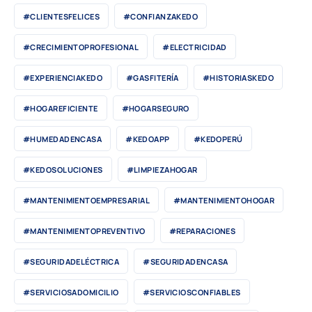
#CLIENTESFELICES
#CONFIANZAKEDO
#CRECIMIENTOPROFESIONAL
#ELECTRICIDAD
#EXPERIENCIAKEDO
#GASFITERÍA
#HISTORIASKEDO
#HOGAREFICIENTE
#HOGARSEGURO
#HUMEDADENCASA
#KEDOAPP
#KEDOPERÚ
#KEDOSOLUCIONES
#LIMPIEZAHOGAR
#MANTENIMIENTOEMPRESARIAL
#MANTENIMIENTOHOGAR
#MANTENIMIENTOPREVENTIVO
#REPARACIONES
#SEGURIDADELÉCTRICA
#SEGURIDADENCASA
#SERVICIOSADOMICILIO
#SERVICIOSCONFIABLES