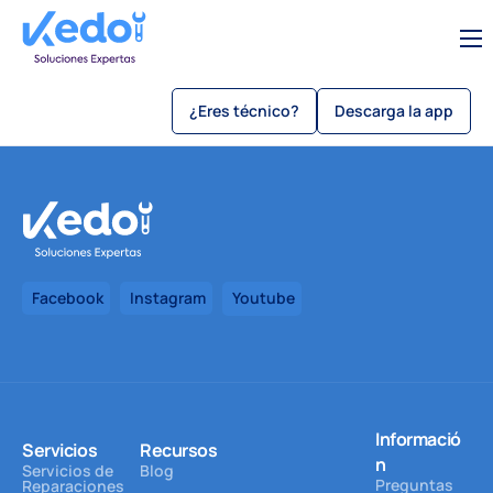
Servicios
¿Eres técnico?
Descarga la app
Sobre Kedo
Blog
Como usar kedo app
Sé un técnico
Facebook
Instagram
Youtube
Beneficios
Informació
Servicios
Recursos
n
Servicios de
Blog
Preguntas
Reparaciones